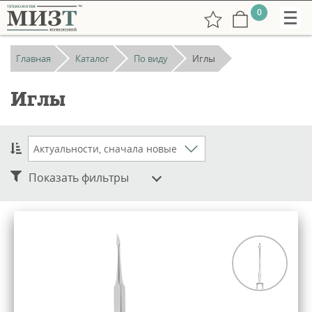
0
Главная
Каталог
По виду
Иглы
Иглы
+7
(831)
Показать фильтры
265-
38-
73
РУС
undefined:
ENG