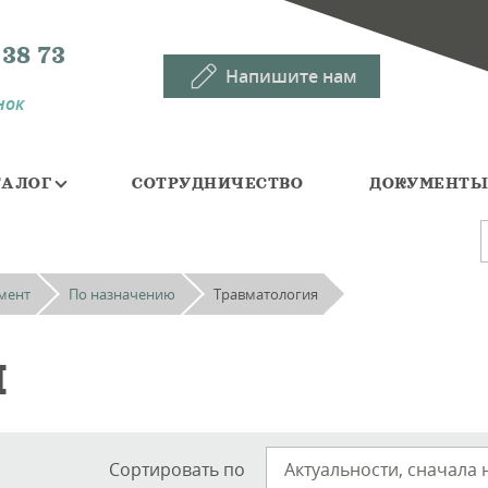
 38 73
Напишите нам
нок
ТАЛОГ
СОТРУДНИЧЕСТВО
ДОКУМЕНТ
мент
По назначению
Травматология
я
Сортировать по