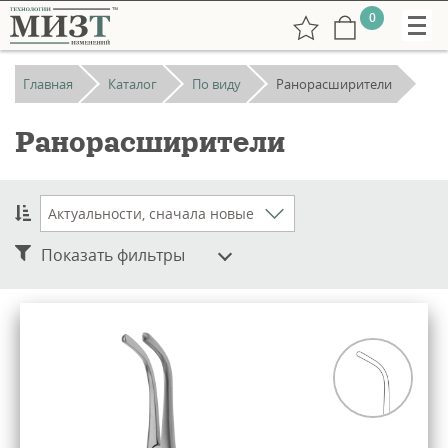
0
Главная
Каталог
По виду
Ранорасширители
Ранорасширители
+7
(831)
Показать фильтры
265-
38-
73
РУС
undefined:
ENG