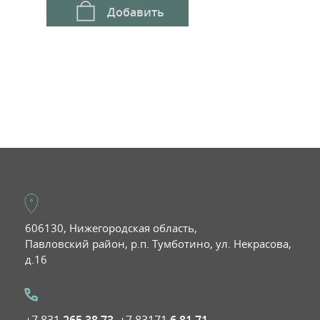
Добавить
606130, Нижегородская область,
Павловский район, р.п. Тумботино, ул. Некрасова,
ramm
Max
д.16