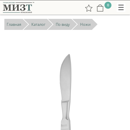
0
Главная
Каталог
По виду
Ножи
+7
(831)
265-
38-
73
РУС
undefined:
ENG