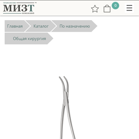
0
Главная
Каталог
По назначению
Общая хирургия
+7
(831)
265-
38-
73
РУС
undefined:
ENG