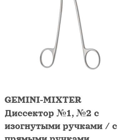
Предприятие
Производство
Каталог
Сотрудничество
Документы
Контакты
GEMINI-MIXTER
Диссектор №1, №2 с
изогнутыми ручками / с
ь звонок
прямыми ручками