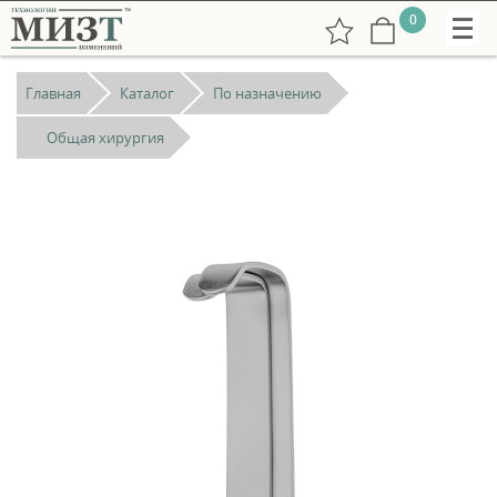
0
Главная
Каталог
По назначению
Общая хирургия
+7
(831)
265-
38-
73
РУС
undefined:
ENG