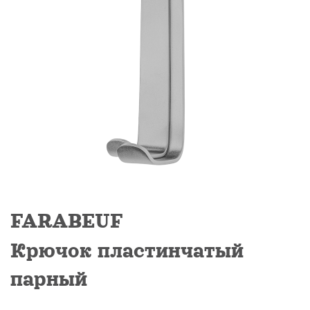
Предприятие
Производство
Каталог
Сотрудничество
Документы
Контакты
FARABEUF
Крючок пластинчатый
парный
ь звонок